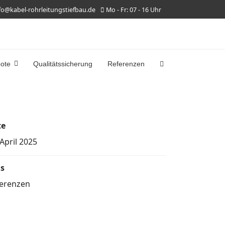
fo@kabel-rohrleitungstiefbau.de
Mo - Fr: 07 - 16 Uhr
bote
Qualitätssicherung
Referenzen
te
 April 2025
s
erenzen