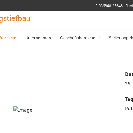
036848-25646
in
Startseite
Unternehmen
Geschäftsbereiche
Stellenange
Da
25.
Tag
Ref