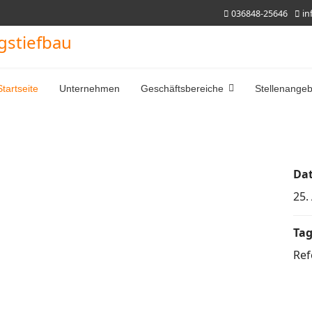
036848-25646
in
Startseite
Unternehmen
Geschäftsbereiche
Stellenange
Da
25.
Tag
Ref