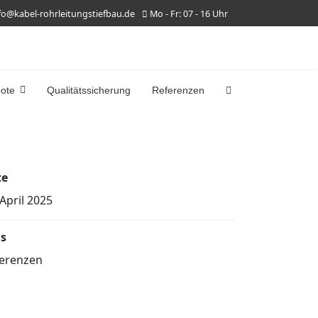
fo@kabel-rohrleitungstiefbau.de
Mo - Fr: 07 - 16 Uhr
bote
Qualitätssicherung
Referenzen
te
 April 2025
s
erenzen