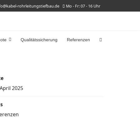
fo@kabel-rohrleitungstiefbau.de
Mo - Fr: 07 - 16 Uhr
bote
Qualitätssicherung
Referenzen
te
 April 2025
s
erenzen