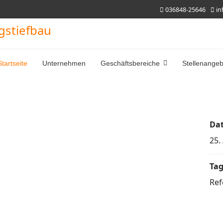
036848-25646
in
Startseite
Unternehmen
Geschäftsbereiche
Stellenange
Da
25.
Tag
Ref